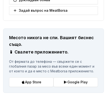
Задай въпрос на MeatBorsa
Месото никога не спи.
Вашият биснес
същo.
📱
Свалете приложението.
От фермата до телефона — свържете се с
глобалния пазар за месо във всеки един момент и
от което и да е място с Meatborsa приложението.
App Store
Google Play