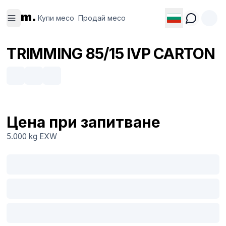
Купи
Продай
m.
месо
месо
Купи месо
Продай месо
TRIMMING 85/15 IVP CARTON
Цена при запитване
5.000 kg
EXW