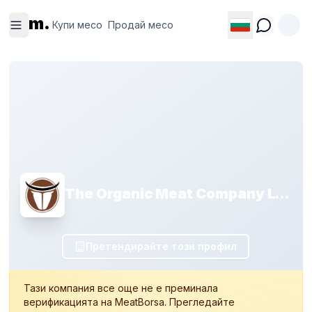
Купи
Продай
m.
месо
месо
Купи месо
Продай месо
The Organic Meat Company LTD.
Претендирайте този профил
Тази компания все още не е преминала
верификацията на MeatBorsa. Прегледайте