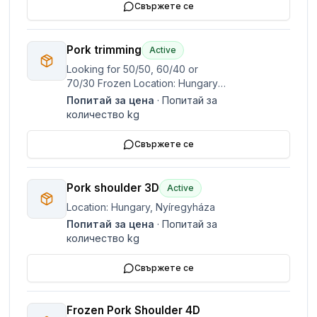
Свържете се
Pork trimming
Active
Looking for 50/50, 60/40 or
70/30 Frozen Location: Hungary,
Nyíregyháza
Попитай за цена
·
Попитай за
количество
kg
Свържете се
Pork shoulder 3D
Active
Location: Hungary, Nyíregyháza
Попитай за цена
·
Попитай за
количество
kg
Свържете се
Frozen Pork Shoulder 4D