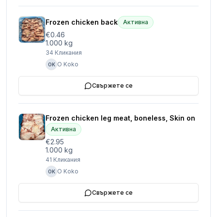
Frozen chicken back
Активна
€0.46
1.000 kg
34
Кликания
O Koko
OK
Свържете се
Frozen chicken leg meat, boneless, Skin on
Активна
€2.95
1.000 kg
41
Кликания
O Koko
OK
Свържете се