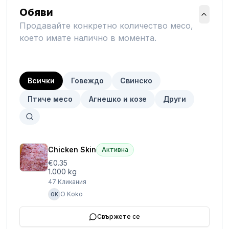
Обяви
Продавайте конкретно количество месо,
което имате налично в момента.
Всички
Говеждо
Свинско
Птиче месо
Агнешко и козе
Други
Chicken Skin
Активна
€0.35
1.000 kg
47
Кликания
O Koko
OK
Свържете се