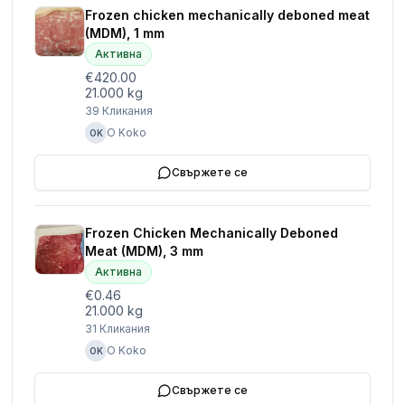
Frozen chicken mechanically deboned meat
(MDM), 1 mm
Активна
€420.00
21.000 kg
39
Кликания
O Koko
OK
Свържете се
Frozen Chicken Mechanically Deboned
Meat (MDM), 3 mm
Активна
€0.46
21.000 kg
31
Кликания
O Koko
OK
Свържете се