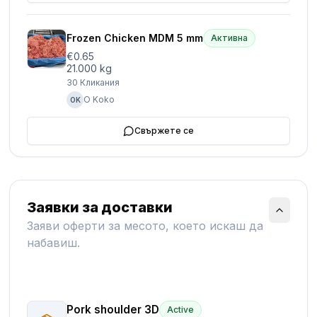
Frozen Chicken MDM 5 mm
Активна
€0.65
21.000 kg
30
Кликания
O Koko
OK
Свържете се
Заявки за доставки
Заяви оферти за месото, което искаш да
набавиш.
Pork shoulder 3D
Active