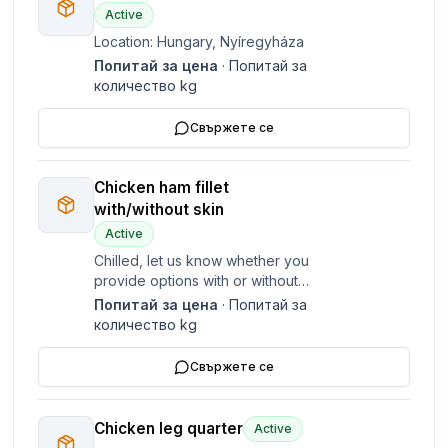
Active
Location: Hungary, Nyíregyháza
Попитай за цена
·
Попитай за
количество
kg
Свържете се
Chicken ham fillet
with/without skin
Active
Chilled, let us know whether you
provide options with or without
the skin
Попитай за цена
·
Попитай за
количество
kg
Свържете се
Chicken leg quarter
Active