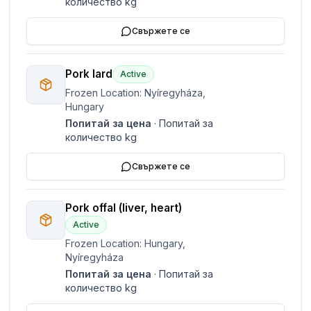
количество
kg
Свържете се
Pork lard
Active
Frozen Location: Nyíregyháza,
Hungary
Попитай за цена
·
Попитай за
количество
kg
Свържете се
Pork offal (liver, heart)
Active
Frozen Location: Hungary,
Nyíregyháza
Попитай за цена
·
Попитай за
количество
kg