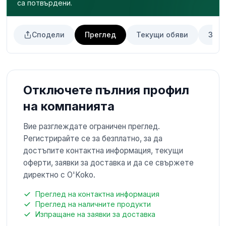
са потвърдени.
Сподели
Преглед
Текущи обяви
Заяв
Отключете пълния профил
на компанията
Вие разглеждате ограничен преглед.
Регистрирайте се за безплатно, за да
достъпите контактна информация, текущи
оферти, заявки за доставка и да се свържете
директно с O'Koko.
Преглед на контактна информация
Преглед на наличните продукти
Изпращане на заявки за доставка