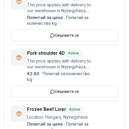
The price applies with delivery to
our warehouse in Nyíregyháza,
Hungary. Please contact us if you
Попитай за цена
·
Попитай за
wish to negotiate payment terms
количество
kg
and quantity, and please include
certificates and information on
Свържете се
the
Pork shoulder 4D
Active
The price applies with delivery to
our warehouse in Nyíregyháza,
Hungary. Please contact us if you
€2.60
·
Попитай за количество
wish to negotiate payment terms
kg
and quantity, and please include
certificates and information on
Свържете се
the
Frozen Beef Liver
Active
Location: Hungary, Nyíregyháza
Попитай за цена
·
Попитай за