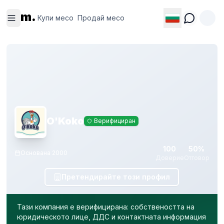
Купи
Продай
m.
месо
месо
Купи месо
Продай месо
O'Koko
Верифициран
100
50%
Основана
2000
Доверие
Отговор
Претендирайте този профил
Тази компания е верифицирана: собствеността на
юридическото лице, ДДС и контактната информация