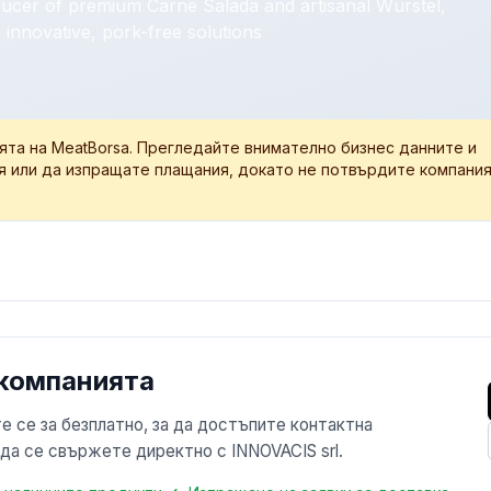
oducer of premium Carne Salada and artisanal Wurstel,
 innovative, pork-free solutions
ята на MeatBorsa. Прегледайте внимателно бизнес данните и
я или да изпращате плащания, докато не потвърдите компани
 компанията
е се за безплатно, за да достъпите контактна
 да се свържете директно с INNOVACIS srl.