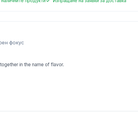
 наличните продукти
Изпращане на заявки за доставка
рен фокус
together in the name of flavor.