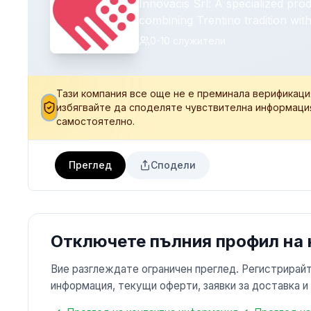
Innovacis Srl: A specialized pr
combining Trentino tradition with
0-10
служители
Тази компания все още не е преминала верификаци
избягвайте да споделяте чувствителна информаци
самостоятелно.
Преглед
Сподели
Отключете пълния профил на
Вие разглеждате ограничен преглед. Регистрирайт
информация, текущи оферти, заявки за доставка и