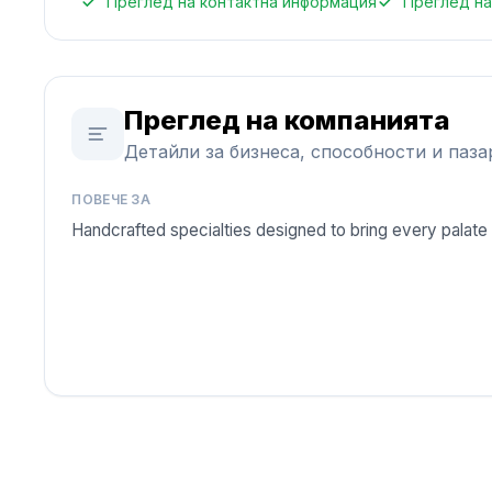
Преглед на контактна информация
Преглед на
Преглед на компанията
Детайли за бизнеса, способности и паза
ПОВЕЧЕ ЗА
Handcrafted specialties designed to bring every palate 