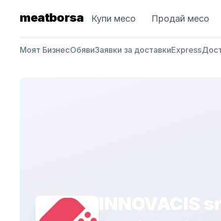
meatborsa
Купи месо
Продай месо
Моят Бизнес
Обяви
Заявки за доставки
Express
Дос
INNOVACIS sr