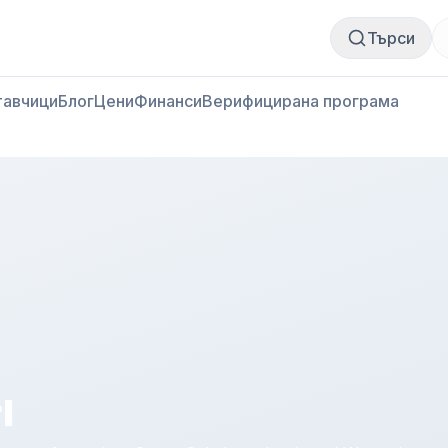
Купи месо
Продай месо
Търси
тавчици
Блог
Цени
Финанси
Верифицирана програма
l