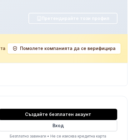
Претендирайте този профил
ята
Помолете компанията да се верифицира
Създайте безплатен акаунт
Вход
Безплатно завинаги
•
Не се изисква кредитна карта