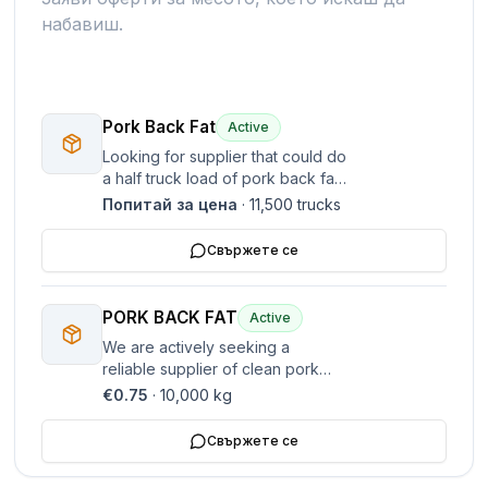
набавиш.
Pork Back Fat
Active
Looking for supplier that could do
a half truck load of pork back fat
(no rind on it) delivered in Athens
Попитай за цена
·
11,500
trucks
Greece. Please get back to me
with a price delivered in Greece.
Свържете се
PORK BACK FAT
Active
We are actively seeking a
reliable supplier of clean pork
back fat, with delivery to Athens,
€0.75
·
10,000
kg
Greece. Our current interest is in
purchasing approximately half a
Свържете се
truck load. There is also
enthusiastic