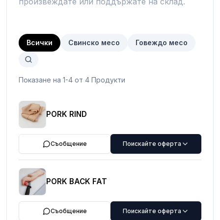
произвеждате или поддържате на склад.
Всички
Свинско месо
Говеждо месо
Показане на 1-4 от 4 Продукти
PORK RIND
Съобщение
Поискайте оферта
PORK BACK FAT
Съобщение
Поискайте оферта