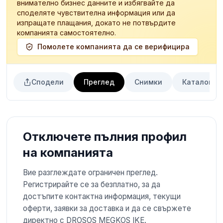
внимателно бизнес данните и избягвайте да
споделяте чувствителна информация или да
изпращате плащания, докато не потвърдите
компанията самостоятелно.
Помолете компанията да се верифицира
Сподели
Преглед
Снимки
Каталог на
Отключете пълния профил
на компанията
Вие разглеждате ограничен преглед.
Регистрирайте се за безплатно, за да
достъпите контактна информация, текущи
оферти, заявки за доставка и да се свържете
директно с DROSOS MEGKOS IKE.