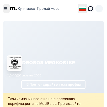
Купи
Продай
m.
месо
месо
Купи месо
Продай месо
DROSOS MEGKOS IKE
0-10
Основана
2000
Претендирайте този профил
Тази компания все още не е преминала
верификацията на MeatBorsa. Прегледайте