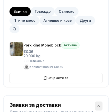
Всички
Говеждо
Свинско
Птиче месо
Агнешко и козе
Други
Pork Rind Monoblock
Активна
€0.36
20.000 kg
338
Кликания
Konstantinos MEGKOS
Свържете се
Заявки за доставки
Заяви оферти за месото, което искаш да