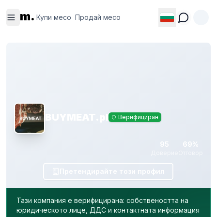
Купи
Продай
m.
месо
месо
Купи месо
Продай месо
BUYMEAT.pl
Верифициран
95
69%
Доверие
Отговор
Претендирайте този профил
Тази компания е верифицирана: собствеността на
юридическото лице, ДДС и контактната информация