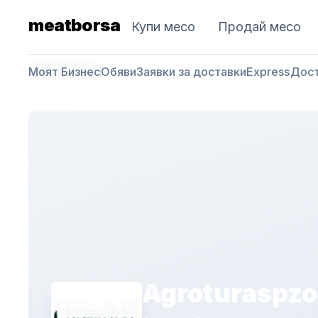
meatborsa
Купи месо
Продай месо
Моят Бизнес
Обяви
Заявки за доставки
Express
Дос
Agroturaspz