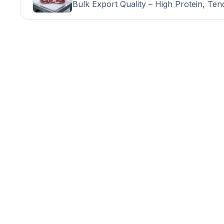
Bulk Export Quality – High Protein, Ten
Pork Cuts, Hygienically Processed, De
Freshness, Ideal for Food Processing, 
Wholesale Supply and International Mea
with Consistent Quality Assurance