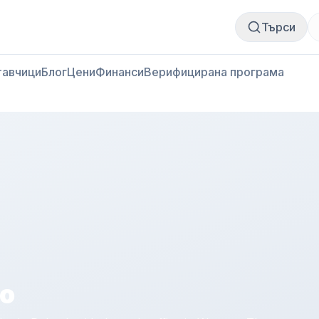
Купи месо
Продай месо
Търси
тавчици
Блог
Цени
Финанси
Верифицирана програма
oo