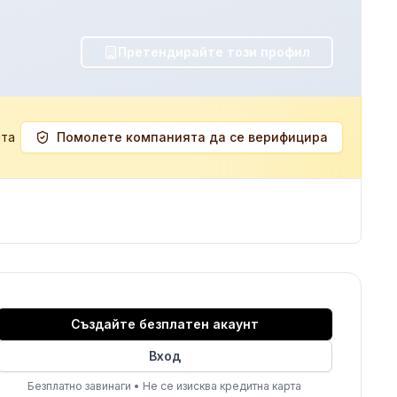
Претендирайте този профил
ята
Помолете компанията да се верифицира
Създайте безплатен акаунт
Вход
Безплатно завинаги
•
Не се изисква кредитна карта