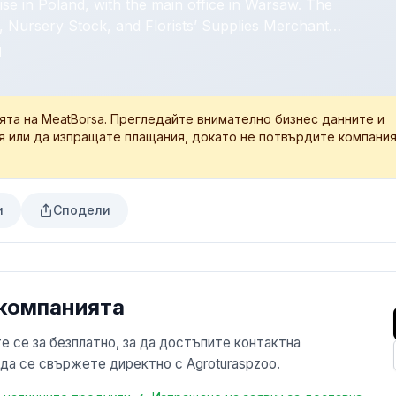
rise in Poland, with the main office in Warsaw. The
 Nursery Stock, and Florists’ Supplies Merchant
se was incorporated on February 05, 2021. We Offer
1
on-food Supplies From Over 100 Suppliers and a
s From a Low Order Value and Offer Our Partners
ята на MeatBorsa. Прегледайте внимателно бизнес данните и
я или да изпращате плащания, докато не потвърдите компани
и
Сподели
 компанията
е се за безплатно, за да достъпите контактна
 да се свържете директно с Agroturaspzoo.