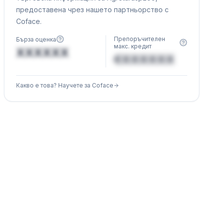
предоставена чрез нашето партньорство с
Coface.
Препоръчителен
Бърза оценка
макс. кредит
XXXXXX
€XXXXXX
Какво е това? Научете за Coface