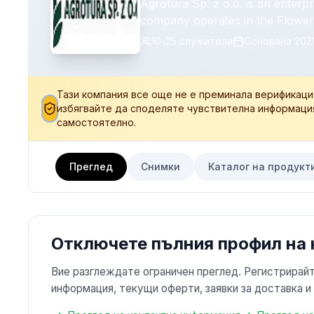
Agrotura Sp. z o.o. is an enterp
company operates in the Flower,
Wholesalers industry. The enterpri
10-25
служители
Основана
202
Strong Brands From Food and N
Selection of Over 1000 Product
Better Conditions.
Тази компания все още не е преминала верификаци
избягвайте да споделяте чувствителна информаци
самостоятелно.
Преглед
Снимки
Каталог на продукт
Отключете пълния профил на
Вие разглеждате ограничен преглед. Регистрирайт
информация, текущи оферти, заявки за доставка и