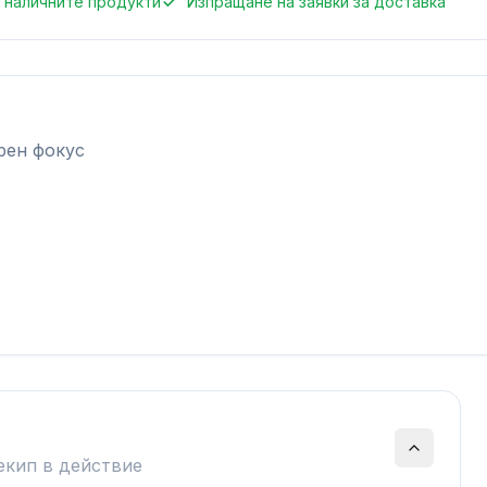
 наличните продукти
Изпращане на заявки за доставка
рен фокус
екип в действие