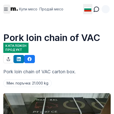
Купи
Продай
m.
месо
месо
Купи месо
Продай месо
Pork loin chain of VAC
КАТАЛОЖЕН
ПРОДУКТ
Pork loin chain of VAC carton box.
Мин. поръчка
:
21.000 kg