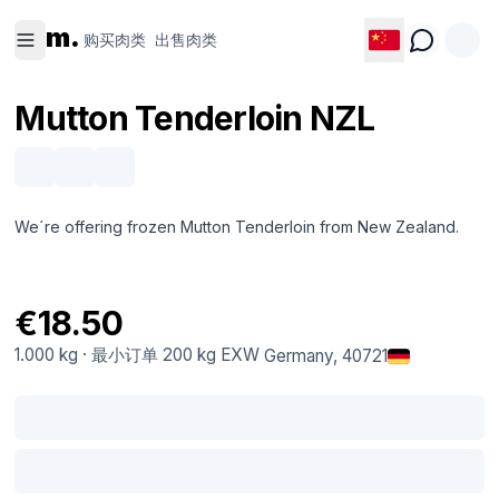
购买肉类
出售肉类
m.
购买肉类
出售肉类
Mutton Tenderloin NZL
We´re offering frozen Mutton Tenderloin from New Zealand.
€18.50
1.000 kg
·
最小订单
200 kg
EXW
Germany
, 40721