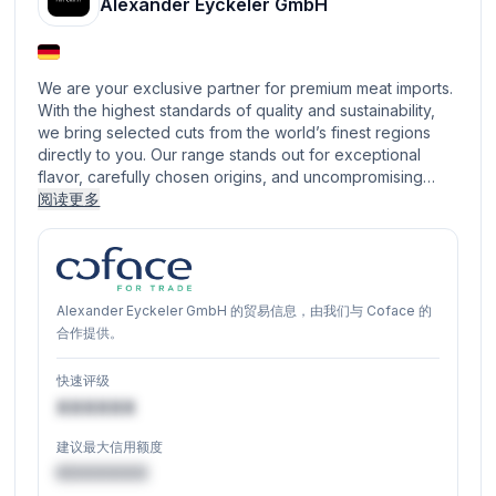
Alexander Eyckeler GmbH
We are your exclusive partner for premium meat imports.
With the highest standards of quality and sustainability,
we bring selected cuts from the world’s finest regions
directly to you. Our range stands out for exceptional
flavor, carefully chosen origins, and uncompromising…
阅读更多
Alexander Eyckeler GmbH 的贸易信息，由我们与 Coface 的
合作提供。
快速评级
XXXXXX
建议最大信用额度
€XXXXXX