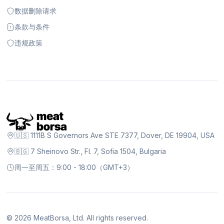
数据删除请求
条款与条件
违规政策
🇺🇸 1111B S Governors Ave STE 7377, Dover, DE 19904, USA
🇧🇬 7 Sheinovo Str., Fl. 7, Sofia 1504, Bulgaria
周一至周五：9:00 - 18:00（GMT+3）
©
2026
MeatBorsa, Ltd. All rights reserved.