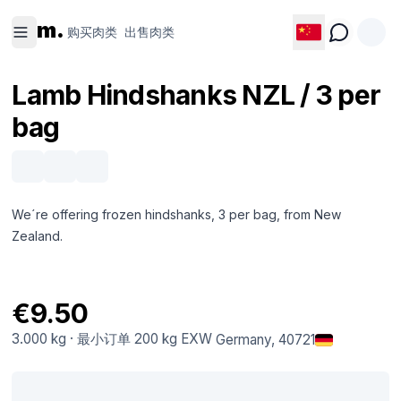
购买肉类
出售肉类
m.
购买肉类
出售肉类
Lamb Hindshanks NZL / 3 per
bag
We´re offering frozen hindshanks, 3 per bag, from New
Zealand.
€9.50
3.000 kg
·
最小订单
200 kg
EXW
Germany
, 40721