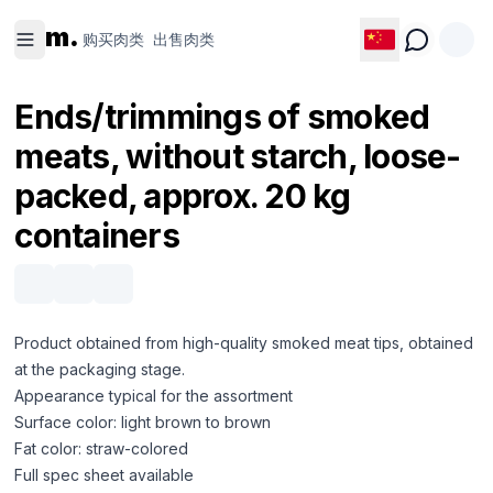
购买肉类
出售肉类
m.
购买肉类
出售肉类
Ends/trimmings of smoked
meats, without starch, loose-
packed, approx. 20 kg
containers
Product obtained from high-quality smoked meat tips, obtained
at the packaging stage.
Appearance typical for the assortment
Surface color: light brown to brown
Fat color: straw-colored
Full spec sheet available