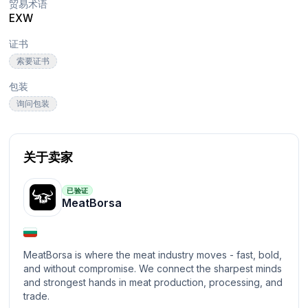
贸易术语
EXW
证书
索要证书
包装
询问包装
关于卖家
已验证
MeatBorsa
MeatBorsa is where the meat industry moves - fast, bold,
and without compromise. We connect the sharpest minds
and strongest hands in meat production, processing, and
trade.