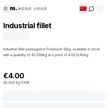
购买肉类
出售肉类
m.
购买肉类
出售肉类
Industrial fillet
Industrial fillet packaged in Polyblock 15kg, available in stock
with a quantity of 40,000kg at a price of 4.00 EUR/kg.
€4.00
40.000 kg
EXW