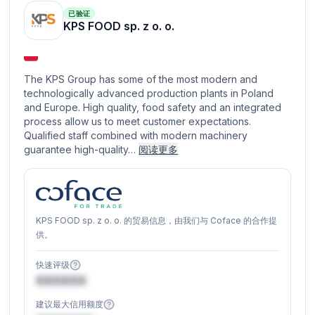
已验证
KPS FOOD sp. z o. o.
The KPS Group has some of the most modern and
technologically advanced production plants in Poland
and Europe. High quality, food safety and an integrated
process allow us to meet customer expectations.
Qualified staff combined with modern machinery
guarantee high-quality…
阅读更多
KPS FOOD sp. z o. o. 的贸易信息，由我们与 Coface 的合作提
供。
快速评级
XXXXXX
建议最大信用额度