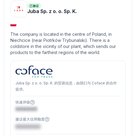
已验证
Juba Sp. z o. o. Sp. K.
The company is located in the centre of Poland, in
Niechcice (near Piotrków Trybunalski). There is a
coldstore in the vicinity of our plant, which sends our
products to the farthest regions of the world.
Juba Sp. z o. o. Sp. K. 的贸易信息，由我们与 Coface 的合作
提供。
快速评级
XXXXXX
建议最大信用额度
€XXXXXX