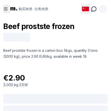
购买肉类
出售肉类
m.
购买肉类
出售肉类
Beef prostste frozen
Beef prostste frozen in a carton box 5kgs, quantity 3 tons
(3000 kg), price 2.90 EUR/kg, available in week 19.
€2.90
3.000 kg
EXW