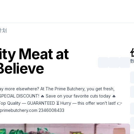
购买肉类
出售肉类
计划
ty Meat at
Believe
more elsewhere? At The Prime Butchery, you get fresh,
a SPECIAL DISCOUNT! 🔥 Save on your favorite cuts today 🔥
. Top Quality — GUARANTEED ⏳ Hurry — this offer won’t last! 👉
primebutchery.com
2346008433