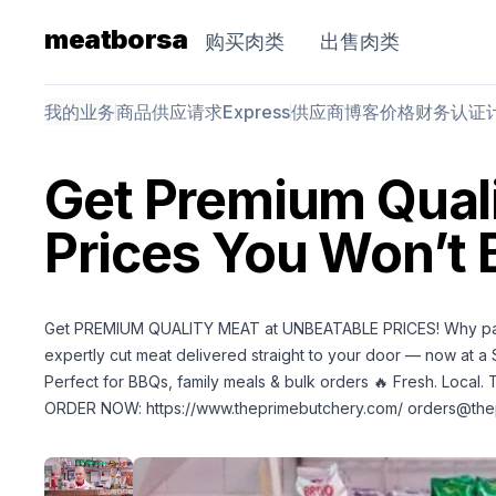
meatborsa
购买肉类
出售肉类
我的业务
商品
供应请求
Express
供应商
博客
价格
财务
认证
Get Premium Quali
Prices You Won’t 
Get PREMIUM QUALITY MEAT at UNBEATABLE PRICES! Why pay 
expertly cut meat delivered straight to your door — now at 
Perfect for BBQs, family meals & bulk orders 🔥 Fresh. Local
ORDER NOW:
https://www.theprimebutchery.com/
orders@the