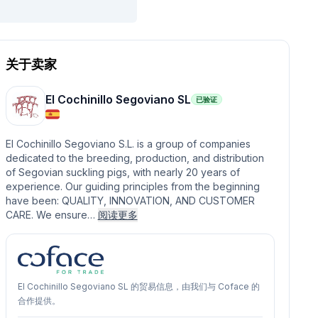
关于卖家
El Cochinillo Segoviano SL
已验证
El Cochinillo Segoviano S.L. is a group of companies
dedicated to the breeding, production, and distribution
of Segovian suckling pigs, with nearly 20 years of
experience. Our guiding principles from the beginning
have been: QUALITY, INNOVATION, AND CUSTOMER
CARE. We ensure…
阅读更多
El Cochinillo Segoviano SL 的贸易信息，由我们与 Coface 的
合作提供。