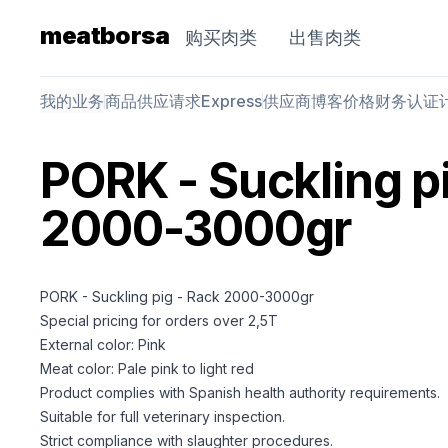
meatborsa
购买肉类
出售肉类
我的业务
商品
供应请求
Express
供应商
博客
价格
财务
认证
PORK - Suckling p
2000-3000gr
PORK - Suckling pig - Rack 2000-3000gr
Special pricing for orders over 2,5T
External color: Pink
Meat color: Pale pink to light red
Product complies with Spanish health authority requirements.
Suitable for full veterinary inspection.
Strict compliance with slaughter procedures.