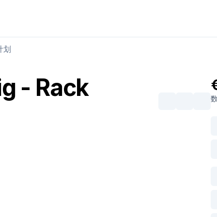
购买肉类
出售肉类
计划
ig - Rack