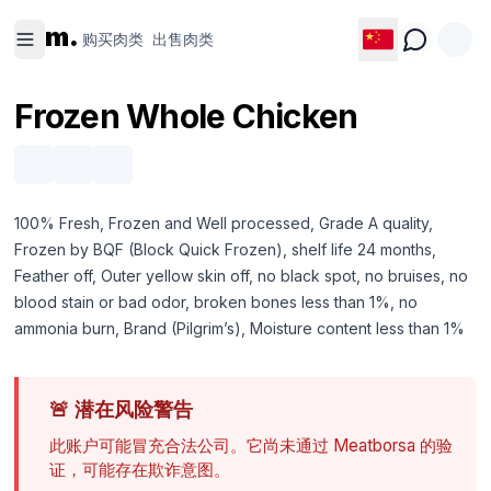
购买肉类
出售肉类
m.
购买肉类
出售肉类
Frozen Whole Chicken
100% Fresh, Frozen and Well processed, Grade A quality,
Frozen by BQF (Block Quick Frozen), shelf life 24 months,
Feather off, Outer yellow skin off, no black spot, no bruises, no
blood stain or bad odor, broken bones less than 1%, no
ammonia burn, Brand (Pilgrim’s), Moisture content less than 1%
🚨
潜在风险警告
此账户可能冒充合法公司。它尚未通过 Meatborsa 的验
证，可能存在欺诈意图。