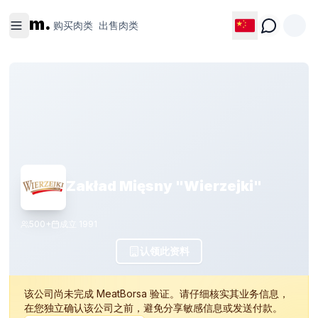
购买肉类
出售肉类
m.
购买肉类
出售肉类
Zakład Mięsny "Wierzejki"
500+
成立
1991
认领此资料
该公司尚未完成 MeatBorsa 验证。请仔细核实其业务信息，
在您独立确认该公司之前，避免分享敏感信息或发送付款。