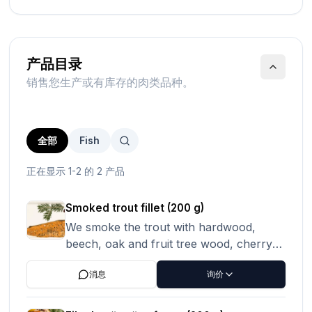
产品目录
销售您生产或有库存的肉类品种。
全部
Fish
正在显示 1-2 的 2 产品
Smoked trout fillet (200 g)
We smoke the trout with hardwood,
beech, oak and fruit tree wood, cherry
and plum. Before being smoked, the
消息
询价
trout is marinated for at least 24 hours in
various spices. Placed on a bed of fir to
enhance the taste. Description Contents: