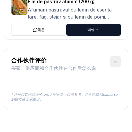
File de păstrăv afumat (200 g)
trout fillets, salt, smoke, placed on a bed
Afumam pastravul cu lemn de esenta
of fir branches to enhance the taste and
tare, fag, stejar si cu lemn de pomi
give it a special flavor Packaging:
fructiferi, cire si prun. Înainte de a fi
vacuum-sealed plastic foil
消息
询价
afumat, păstrăvul stă în baiț cel puțin 24
de ore mirodenii diverse. Așezat pe pat
de brad pentru a înnobila gustul.
Descriere Conținut: file de păstrăv, sare,
fum, așezat pe pat de crenguțe de brad
合作伙伴评价
pentru a înnobila gustul și a-i da o
买家、供应商和合作伙伴在合作后怎么说
savoare deosebită Ambalaj: folie plastic
vidată
* 评价仅在已验证的公司之间分享，仅供参考，并不构成 Meatborsa
的推荐或交易建议。