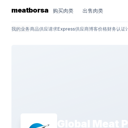
meatborsa
购买肉类
出售肉类
我的业务
商品
供应请求
Express
供应商
博客
价格
财务
认证
Global Meat Po