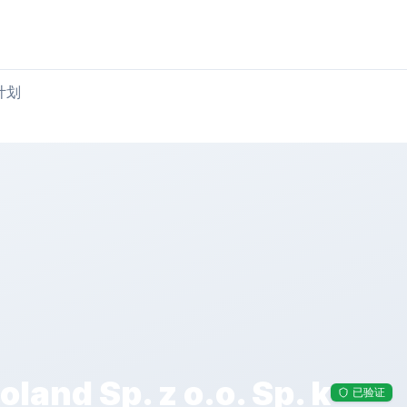
购买肉类
出售肉类
计划
land Sp. z o.o. Sp. k
已验证