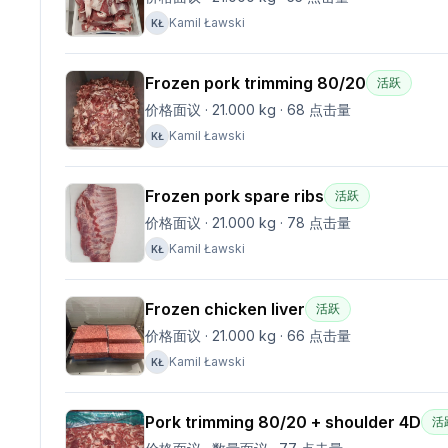
Kamil Ławski
KŁ
Frozen pork trimming 80/20
活跃
价格面议
·
21.000 kg
·
68
点击量
Kamil Ławski
KŁ
Frozen pork spare ribs
活跃
价格面议
·
21.000 kg
·
78
点击量
Kamil Ławski
KŁ
Frozen chicken liver
活跃
价格面议
·
21.000 kg
·
66
点击量
Kamil Ławski
KŁ
Pork trimming 80/20 + shoulder 4D
活