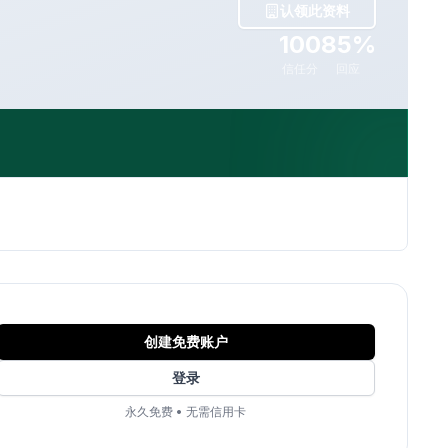
认领此资料
100
85%
信任分
回应
创建免费账户
登录
永久免费
•
无需信用卡