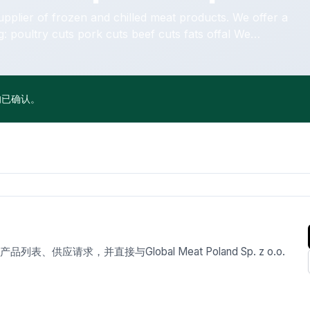
upplier of frozen and chilled meat products. We offer a
 poultry cuts pork cuts beef cuts fats offal We
rs, distributors, and meat processing companies,
upply. All our offers are typically
om our cold storage / warehouse).
均已确认。
请求，并直接与Global Meat Poland Sp. z o.o.