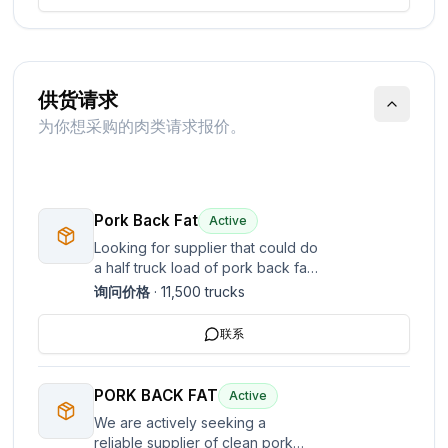
供货请求
为你想采购的肉类请求报价。
Pork Back Fat
Active
Looking for supplier that could do
a half truck load of pork back fat
(no rind on it) delivered in Athens
询问价格
·
11,500
trucks
Greece. Please get back to me
with a price delivered in Greece.
联系
PORK BACK FAT
Active
We are actively seeking a
reliable supplier of clean pork