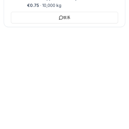
back fat, with delivery to Athens,
€0.75
·
10,000
kg
Greece. Our current interest is in
purchasing approximately half a
联系
truck load. There is also
enthusiastic