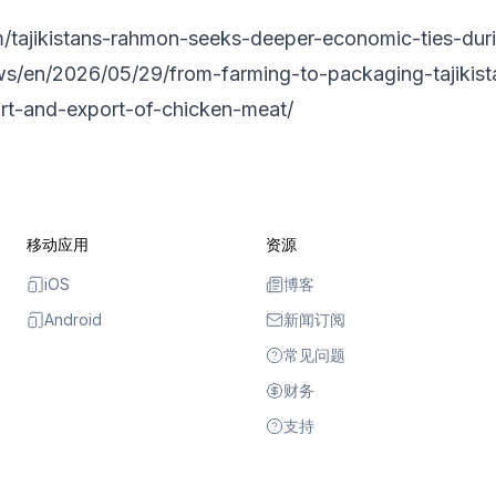
m/tajikistans-rahmon-seeks-deeper-economic-ties-duri
ews/en/2026/05/29/from-farming-to-packaging-tajikis
t-and-export-of-chicken-meat/
移动应用
资源
iOS
博客
Android
新闻订阅
常见问题
财务
支持