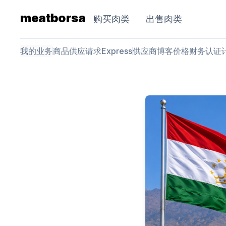
meatborsa
购买肉类
出售肉类
我的业务
商品
供应请求
Express
供应商
博客
价格
财务
认证