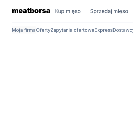
meatborsa
Kup mięso
Sprzedaj mięso
Moja firma
Oferty
Zapytania ofertowe
Express
Dostawc