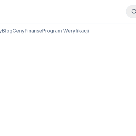
Kup mięso
Sprzedaj mięso
y
Blog
Ceny
Finanse
Program Weryfikacji