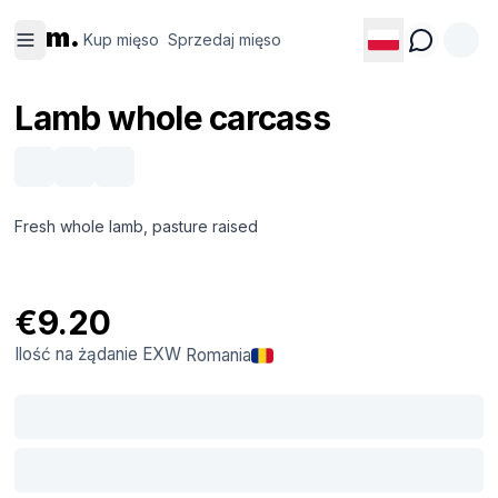
Kup
Sprzedaj
m.
mięso
mięso
Kup mięso
Sprzedaj mięso
Lamb whole carcass
Fresh whole lamb, pasture raised
€9.20
Ilość na żądanie
EXW
Romania