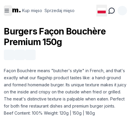
Kup
Sprzedaj
m.
mięso
mięso
Kup mięso
Sprzedaj mięso
Burgers Façon Bouchère
Premium 150g
Façon Bouchère means "butcher's style" in French, and that's
exactly what our flagship product tastes like: a hand-ground
and formed homemade burger. Its unique texture makes it juicy
on the inside and crispy on the outside when fried or grilled.
The meat's distinctive texture is palpable when eaten. Perfect
for both fine restaurant dishes and premium burger joints.
Beef Content: 100% Weight: 120g | 150g | 180g