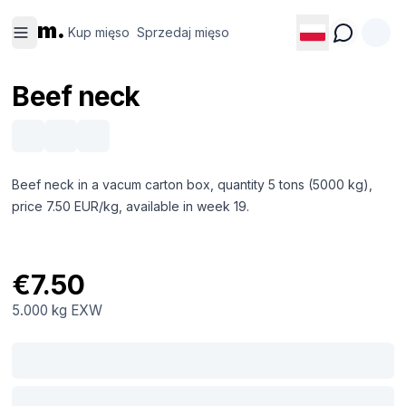
Kup
Sprzedaj
m.
mięso
mięso
Kup mięso
Sprzedaj mięso
Beef neck
Beef neck in a vacum carton box, quantity 5 tons (5000 kg),
price 7.50 EUR/kg, available in week 19.
€7.50
5.000 kg
EXW