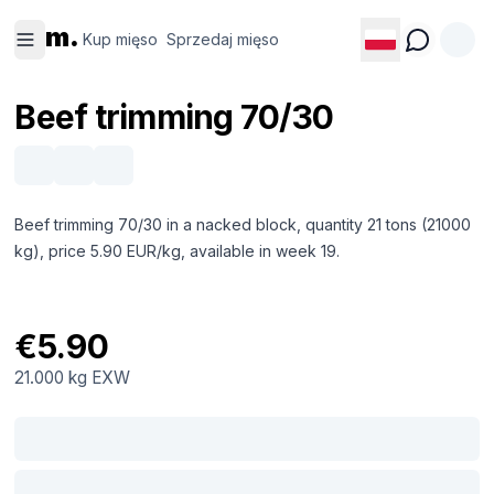
Kup
Sprzedaj
m.
mięso
mięso
Kup mięso
Sprzedaj mięso
Beef trimming 70/30
Beef trimming 70/30 in a nacked block, quantity 21 tons (21000
kg), price 5.90 EUR/kg, available in week 19.
€5.90
21.000 kg
EXW