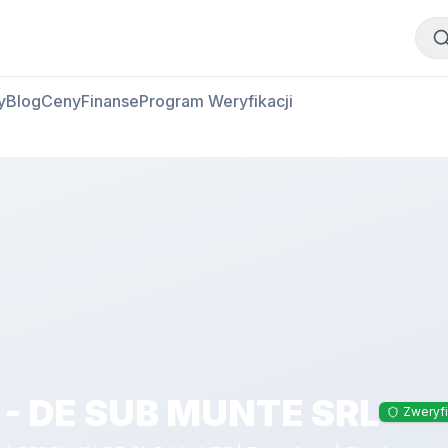
Kup mięso
Sprzedaj mięso
y
Blog
Ceny
Finanse
Program Weryfikacji
 - DE SUB MUNTE SRL
Zweryf