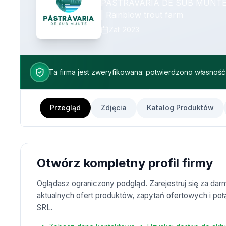
PASTRAVARIA DE SUB MUNTE | 
| Rainblow trout farm
Zał.
2023
Ta firma jest zweryfikowana: potwierdzono własno
Przegląd
Zdjęcia
Katalog Produktów
Otwórz kompletny profil firmy
Oglądasz ograniczony podgląd. Zarejestruj się za d
aktualnych ofert produktów, zapytań ofertowych i 
SRL.