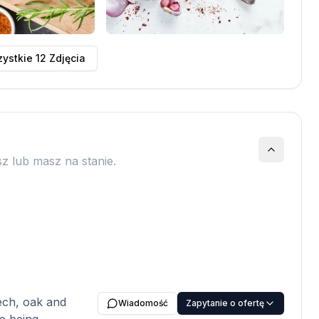
ystkie
12
Zdjęcia
z lub masz na stanie.
ech, oak and
Wiadomość
Zapytanie o ofertę
e being