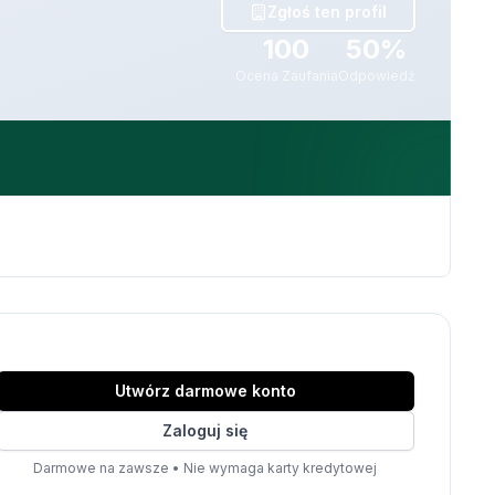
Zgłoś ten profil
100
50%
Ocena Zaufania
Odpowiedź
Utwórz darmowe konto
Zaloguj się
Darmowe na zawsze
•
Nie wymaga karty kredytowej