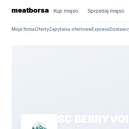
meatborsa
Kup mięso
Sprzedaj mięso
Moja firma
Oferty
Zapytania ofertowe
Express
Dostawc
SC BERRYVOI