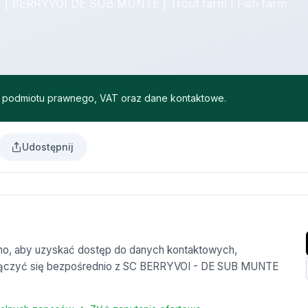
BERRYVOI DE SUB MUNTE | Trout farm | Fish farm
ść podmiotu prawnego, VAT oraz dane kontaktowe.
Udostępnij
armo, aby uzyskać dostęp do danych kontaktowych,
połączyć się bezpośrednio z SC BERRYVOI - DE SUB MUNTE