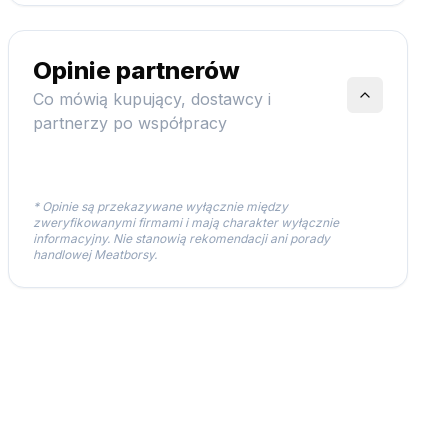
Opinie partnerów
Co mówią kupujący, dostawcy i
partnerzy po współpracy
* Opinie są przekazywane wyłącznie między
zweryfikowanymi firmami i mają charakter wyłącznie
informacyjny. Nie stanowią rekomendacji ani porady
handlowej Meatborsy.