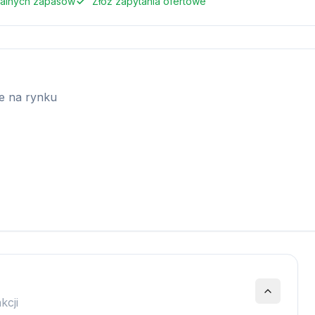
ualnych zapasów
Złóż zapytania ofertowe
ie na rynku
kcji