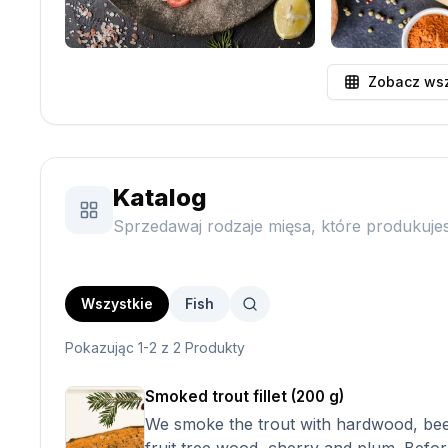
Zobacz wsz
Katalog
Sprzedawaj rodzaje mięsa, które produkujes
Wszystkie
Fish
Pokazując 1-2 z 2 Produkty
Smoked trout fillet (200 g)
We smoke the trout with hardwood, be
fruit tree wood, cherry and plum. Befor