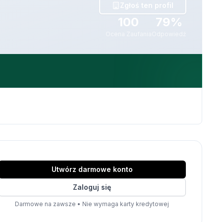
Zgłoś ten profil
100
79%
Ocena Zaufania
Odpowiedź
Utwórz darmowe konto
Zaloguj się
Darmowe na zawsze
•
Nie wymaga karty kredytowej