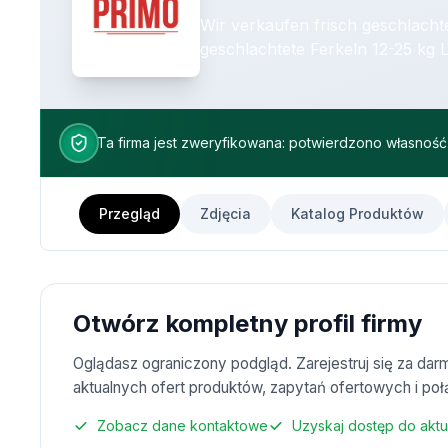
Wir verkaufen frisch geschlachtete
geschlachtete Ferkeln 12-25 kg Lebendige F
Lämmer 15-20 kg Lebendige Lämmer 30-40 kg Rinder auch 
tiefgefrorene ware nur FRISCH
Ta firma jest zweryfikowana: potwierdzono własno
Przegląd
Zdjęcia
Katalog Produktów
Otwórz kompletny profil firmy
Oglądasz ograniczony podgląd. Zarejestruj się za d
aktualnych ofert produktów, zapytań ofertowych i poł
Zobacz dane kontaktowe
Uzyskaj dostęp do akt