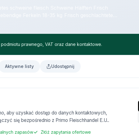
s schweine fleisch Schweine Hälften Frisch
erkeln 18-35 kg Frisch geschlachtete
möglich auf anfrage Keine
ść podmiotu prawnego, VAT oraz dane kontaktowe.
Aktywne listy
Udostępnij
armo, aby uzyskać dostęp do danych kontaktowych,
ączyć się bezpośrednio z Primo Fleischhandel E.U..
ualnych zapasów
Złóż zapytania ofertowe