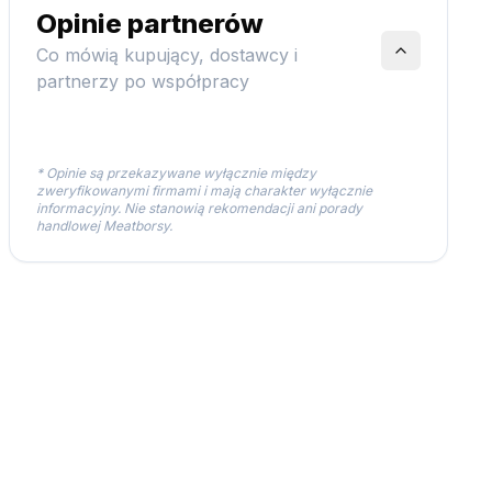
Opinie partnerów
Co mówią kupujący, dostawcy i
partnerzy po współpracy
* Opinie są przekazywane wyłącznie między
zweryfikowanymi firmami i mają charakter wyłącznie
informacyjny. Nie stanowią rekomendacji ani porady
handlowej Meatborsy.