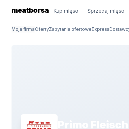
meatborsa
Kup mięso
Sprzedaj mięso
Moja firma
Oferty
Zapytania ofertowe
Express
Dostawc
Primo Fleisch