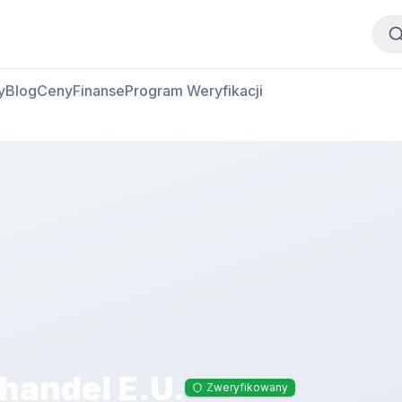
Kup mięso
Sprzedaj mięso
y
Blog
Ceny
Finanse
Program Weryfikacji
handel E.U.
Zweryfikowany