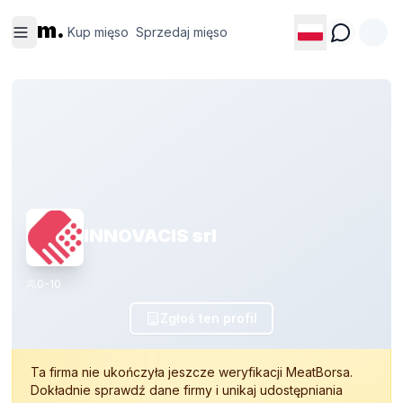
Kup
Sprzedaj
m.
mięso
mięso
Kup mięso
Sprzedaj mięso
INNOVACIS srl
0-10
Zgłoś ten profil
Ta firma nie ukończyła jeszcze weryfikacji MeatBorsa.
Dokładnie sprawdź dane firmy i unikaj udostępniania