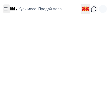
Купи
Продай
m.
месо
месо
Купи месо
Продай месо