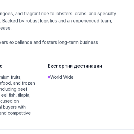
goes, and fragrant rice to lobsters, crabs, and specialty
. Backed by robust logistics and an experienced team,
 ease.
livers excellence and fosters long-term business
с
Експортни дестинации
mium fruits,
World Wide
afood, and frozen
including beef
el fish, tilapia,
ocused on
l buyers with
 and competitive