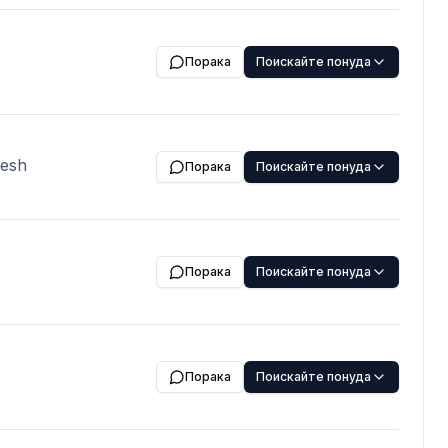
ladesh,
 Fixed) Packing:
 Payment Terms:
Порака
Поискайте понуда
 contract sign
y after loading,
n order &
desh
Порака
Поискайте понуда
Порака
Поискайте понуда
Порака
Поискайте понуда