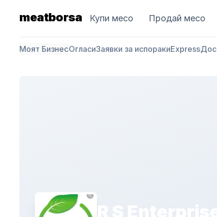
meatborsa
Купи месо
Продай месо
Моят Бизнес
Огласи
Заявки за испораки
Express
Дос
R S Enterpris