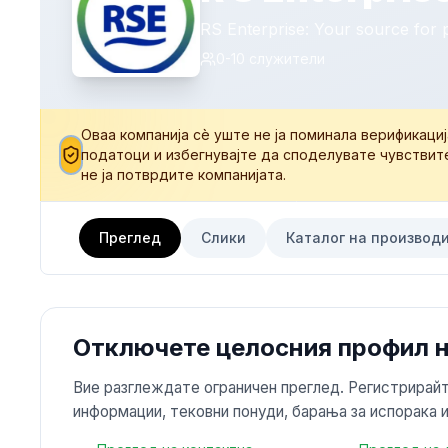
RS Enterprise: Your source for 
0-10
служители
Оваа компанија сè уште не ја поминала верификаци
податоци и избегнувајте да споделувате чувствит
не ја потврдите компанијата.
Преглед
Слики
Каталог на производ
Отключете целосния профил н
Вие разглеждате ограничен преглед. Регистрирайт
информации, тековни понуди, барања за испорака и 