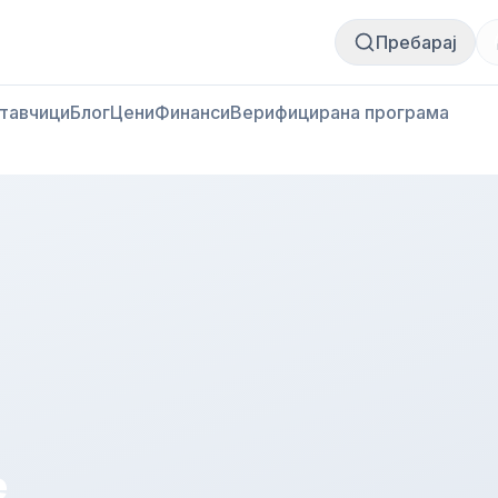
Купи месо
Продай месо
Пребарај
тавчици
Блог
Цени
Финанси
Верифицирана програма
e