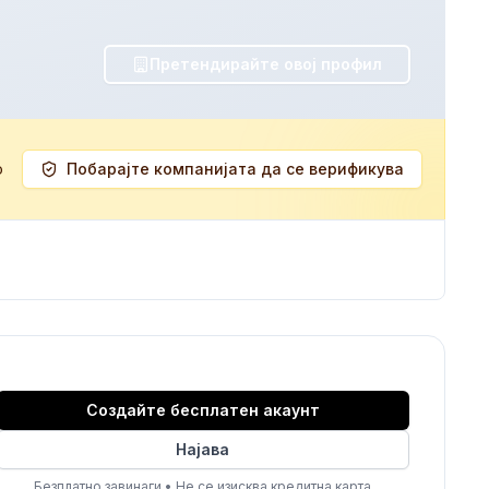
Претендирайте овој профил
о
Побарајте компанијата да се верификува
Создайте бесплатен акаунт
Најава
Безплатно завинаги
•
Не се изисква кредитна карта