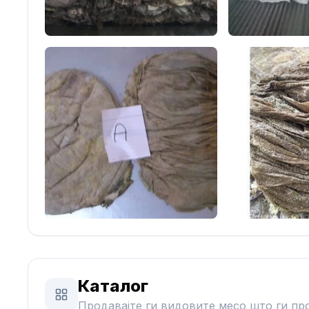
Каталог
Продавајте ги видовите месо што ги пр