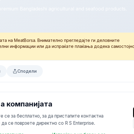
premium Bangladeshi agricultural and seafood products.
јата на MeatBorsa. Внимателно прегледајте ги деловните
елни информации или да испраќате плаќања додека самостојн
и
Сподели
а компанијата
е се за бесплатно, за да пристапите контактна
да се поврзете директно со R S Enterprise.