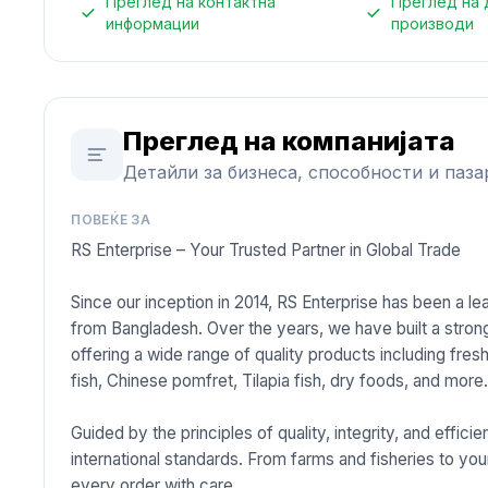
Преглед на контактна
Преглед на 
информации
производи
Преглед на компанијата
Детайли за бизнеса, способности и паза
ПОВЕЌЕ ЗА
RS Enterprise – Your Trusted Partner in Global Trade
Since our inception in 2014, RS Enterprise has been a l
from Bangladesh. Over the years, we have built a strong
offering a wide range of quality products including fre
fish, Chinese pomfret, Tilapia fish, dry foods, and more
Guided by the principles of quality, integrity, and effi
international standards. From farms and fisheries to you
every order with care.