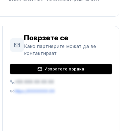
Поврзете се
Како партнерите можат да ве
контактираат
Изпратете порака
+XX XXX XX XX XX
https://XXXXXXX.XX