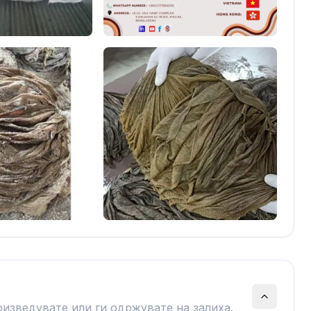
оизведувате или ги одржувате на залиха.