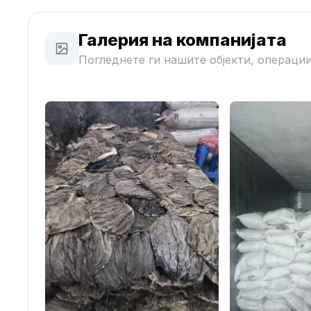
Галерия на компанијата
Погледнете ги нашите објекти, операции