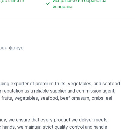
достапните
Испраќање на барања за
испорака
рен фокус
eading exporter of premium fruits, vegetables, and seafood
 reputation as a reliable supplier and commission agent,
sh fruits, vegetables, seafood, beef omasum, crabs, eel
.
ciency, we ensure that every product we deliver meets
r hands, we maintain strict quality control and handle