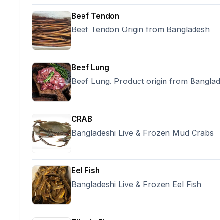
payment Confirmation, Origin: Bang
28.000 Mrt.Tons, Price: Negotiable.(Not
Beef Tendon
20/40 kg’s contain per hdpe poly bag,
Beef Tendon Origin from Bangladesh
70% advance payment by T/T against PI
and rest of the 30% against BL scan cop
Shipment Time: 10/15 days or Depend o
payment Confirmation, Origin: India,
Beef Lung
Beef Lung. Product origin from Bangla
CRAB
Bangladeshi Live & Frozen Mud Crabs
Eel Fish
Bangladeshi Live & Frozen Eel Fish