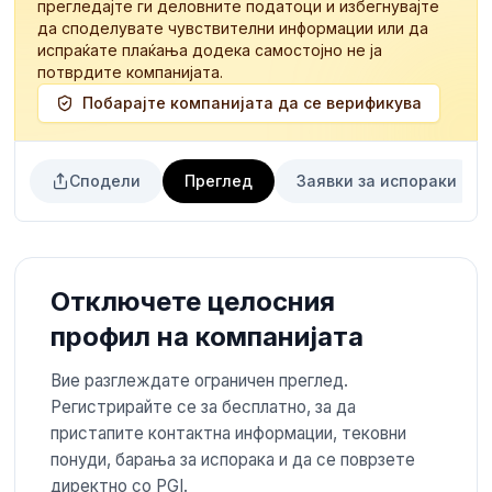
прегледајте ги деловните податоци и избегнувајте
да споделувате чувствителни информации или да
испраќате плаќања додека самостојно не ја
потврдите компанијата.
Побарајте компанијата да се верификува
Сподели
Преглед
Заявки за испораки
Отключете целосния
профил на компанијата
Вие разглеждате ограничен преглед.
Регистрирайте се за бесплатно, за да
пристапите контактна информации, тековни
понуди, барања за испорака и да се поврзете
директно со PGI.