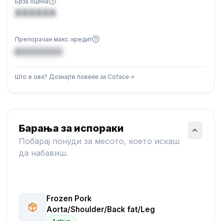
Брза оцена
XXXXXX
Препорачан макс. кредит
€XXXXXX
Што е ова? Дознајте повеќе за Coface
Барања за испораки
Побарај понуди за месото, което искаш
да набавиш.
Frozen Pork
Aorta/Shoulder/Back fat/Leg