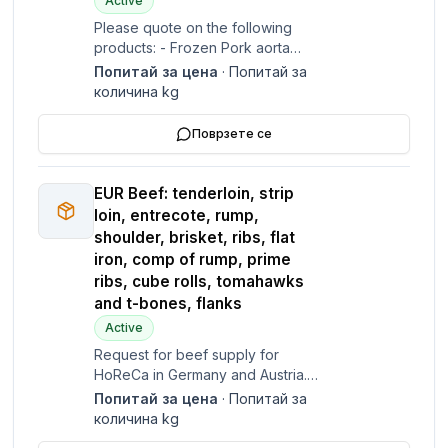
Active
Please quote on the following
products: - Frozen Pork aorta
(not too much fat) - Frozen Pork
Попитай за цена
·
Попитай за
Shoulder Boneless Skinless: 2-3
количина
kg
containers per month - Frozen
Pork Back Fat Boneless Skinless:
Поврзете се
1-2 containe
EUR Beef: tenderloin, strip
loin, entrecote, rump,
shoulder, brisket, ribs, flat
iron, comp of rump, prime
ribs, cube rolls, tomahawks
and t-bones, flanks
Active
Request for beef supply for
HoReCa in Germany and Austria. -
Includes various cuts: tenderloin,
Попитай за цена
·
Попитай за
strip loin, entrecote, rump,
количина
kg
shoulder, brisket. - Looking for