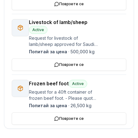
best price.
Поврзете се
Livestock of lamb/sheep
Active
Request for livestock of
lamb/sheep approved for Saudi
Arabia. - 10,000 heads of live
Попитай за цена
·
500,000
kg
sheep/lambs - Any sex - Age not
exceeding 18 months - Live
Поврзете се
weight up to 50 kg - Needed
asap
Frozen beef foot
Active
Request for a 40ft container of
frozen beef foot. - Please quote
your prices. - Product should be
Попитай за цена
·
26,500
kg
with HC for Vietnam.
Поврзете се