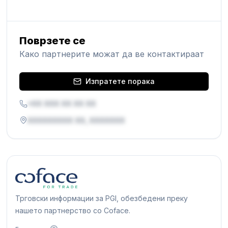
Поврзете се
Како партнерите можат да ве контактираат
Изпратете порака
+XX XXX XX XX XX
XXXXXXXXX XX, XXXXXXX
Трговски информации за PGI, обезбедени преку
нашето партнерство со Coface.