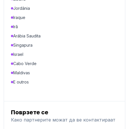
Jordânia
Iraque
Irã
Arábia Saudita
Singapura
Israel
Cabo Verde
Maldivas
E outros
Поврзете се
Како партнерите можат да ве контактираат