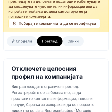
прегледајте ги деловните податоци и избегнувајте
да споделувате чувствителни информации или да
испраќате плаќања додека самостојно не ја
потврдите компанијата.
Побарајте компанијата да се верификува
Сподели
Преглед
Слики
Отключете целосния
профил на компанијата
Вие разглеждате ограничен преглед.
Регистрирайте се за бесплатно, за да
пристапите контактна информации, тековни
понуди, барања за испорака и да се поврзете
директно со Jana Representações (Mercúrio