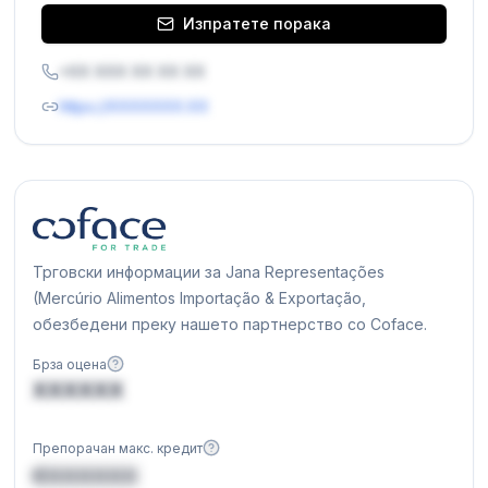
Изпратете порака
+XX XXX XX XX XX
https://XXXXXXX.XX
Трговски информации за Jana Representações
(Mercúrio Alimentos Importação & Exportação,
обезбедени преку нашето партнерство со Coface.
Брза оцена
XXXXXX
Препорачан макс. кредит
€XXXXXX