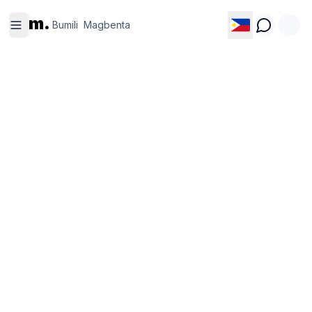
Bumili
Magbenta
m.
Bumili
Magbenta