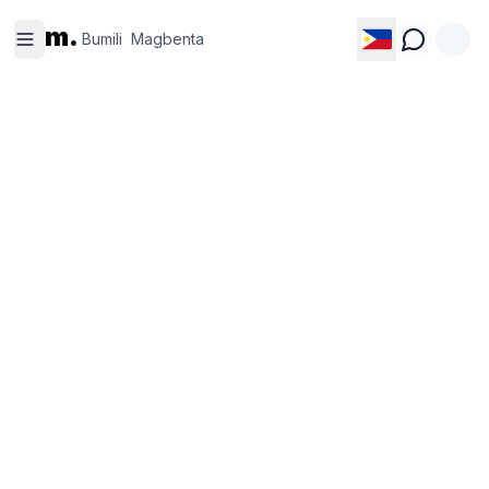
Bumili
Magbenta
m.
Bumili
Magbenta