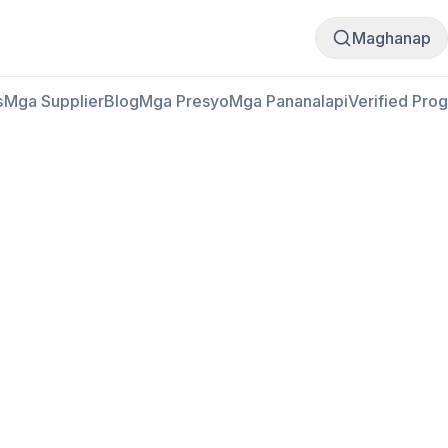
Bumili
Magbenta
Maghanap
s
Mga Supplier
Blog
Mga Presyo
Mga Pananalapi
Verified Pro