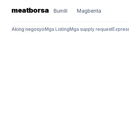
meatborsa
Bumili
Magbenta
Aking negosyo
Mga Listing
Mga supply request
Expres