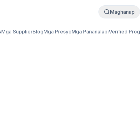
Bumili
Magbenta
Maghanap
s
Mga Supplier
Blog
Mga Presyo
Mga Pananalapi
Verified Pro