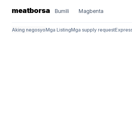
meatborsa
Bumili
Magbenta
Aking negosyo
Mga Listing
Mga supply request
Expres