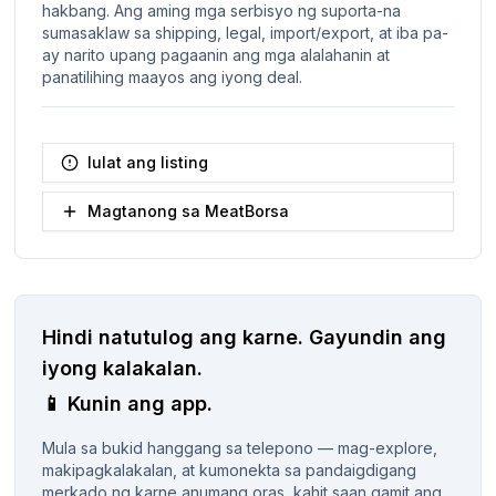
hakbang. Ang aming mga serbisyo ng suporta-na
sumasaklaw sa shipping, legal, import/export, at iba pa-
ay narito upang pagaanin ang mga alalahanin at
panatilihing maayos ang iyong deal.
Iulat ang listing
Magtanong sa MeatBorsa
Hindi natutulog ang karne.
Gayundin ang
iyong kalakalan.
📱
Kunin ang app.
Mula sa bukid hanggang sa telepono — mag-explore,
makipagkalakalan, at kumonekta sa pandaigdigang
merkado ng karne anumang oras, kahit saan gamit ang