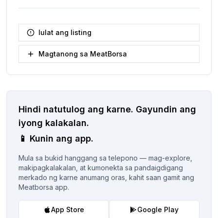
Iulat ang listing
Magtanong sa MeatBorsa
Hindi natutulog ang karne.
Gayundin ang
iyong kalakalan.
📱
Kunin ang app.
Mula sa bukid hanggang sa telepono — mag-explore,
makipagkalakalan, at kumonekta sa pandaigdigang
merkado ng karne anumang oras, kahit saan gamit ang
Meatborsa app.
App Store
Google Play