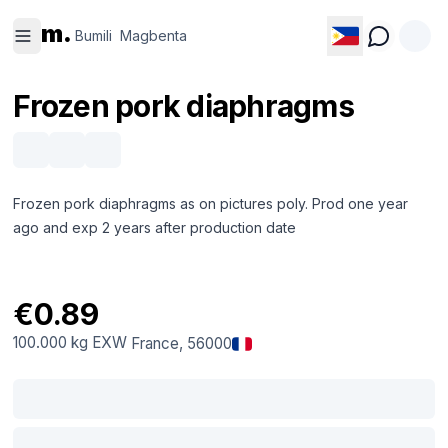
Bumili
Magbenta
m.
Bumili
Magbenta
Frozen pork diaphragms
Frozen pork diaphragms as on pictures poly. Prod one year
ago and exp 2 years after production date
€0.89
100.000 kg
EXW
France
, 56000