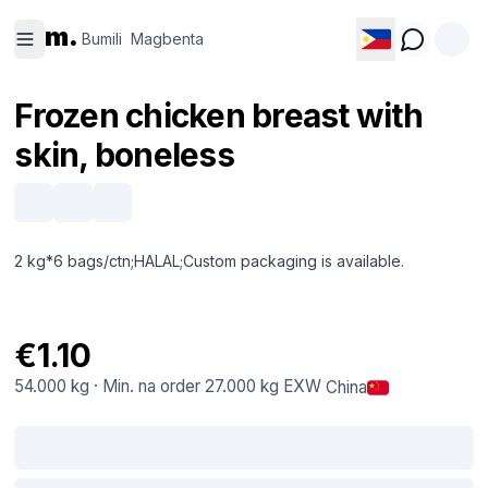
Bumili
Magbenta
m.
Bumili
Magbenta
Frozen chicken breast with
skin, boneless
2 kg*6 bags/ctn;HALAL;Custom packaging is available.
€1.10
54.000 kg
·
Min. na order
27.000 kg
EXW
China