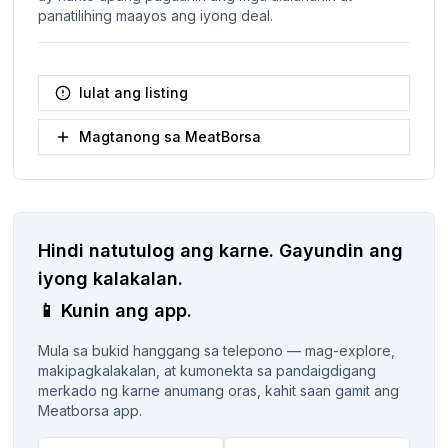
panatilihing maayos ang iyong deal.
Iulat ang listing
Magtanong sa MeatBorsa
Hindi natutulog ang karne.
Gayundin ang
iyong kalakalan.
📱
Kunin ang app.
Mula sa bukid hanggang sa telepono — mag-explore,
makipagkalakalan, at kumonekta sa pandaigdigang
merkado ng karne anumang oras, kahit saan gamit ang
Meatborsa app.