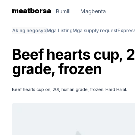
meatborsa
Bumili
Magbenta
Aking negosyo
Mga Listing
Mga supply request
Expres
Beef hearts cup, 
grade, frozen
Beef hearts cup on, 20t, human grade, frozen. Hard Halal.