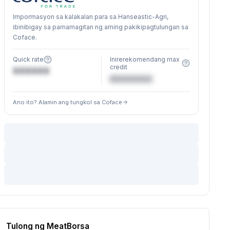
Impormasyon sa kalakalan para sa Hanseastic-Agri,
ibinibigay sa pamamagitan ng aming pakikipagtulungan sa
Coface.
Quick rate
Inirerekomendang max
credit
XXXXXX
€XXXXXX
Ano ito? Alamin ang tungkol sa Coface
Tulong ng MeatBorsa