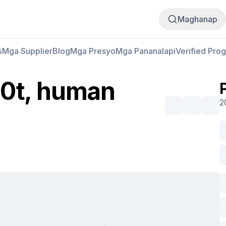
Bumili
Magbenta
Maghanap
s
Mga Supplier
Blog
Mga Presyo
Mga Pananalapi
Verified Pro
20t, human
2