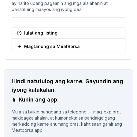
ay narito upang pagaanin ang mga alalahanin at
panatilihing maayos ang iyong deal.
Iulat ang listing
Magtanong sa MeatBorsa
Hindi natutulog ang karne.
Gayundin ang
iyong kalakalan.
📱
Kunin ang app.
Mula sa bukid hanggang sa telepono — mag-explore,
makipagkalakalan, at kumonekta sa pandaigdigang
merkado ng karne anumang oras, kahit saan gamit ang
Meatborsa app.