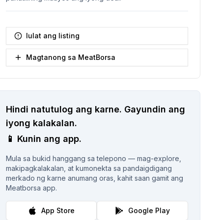
Iulat ang listing
Magtanong sa MeatBorsa
Hindi natutulog ang karne.
Gayundin ang
iyong kalakalan.
📱
Kunin ang app.
Mula sa bukid hanggang sa telepono — mag-explore,
makipagkalakalan, at kumonekta sa pandaigdigang
merkado ng karne anumang oras, kahit saan gamit ang
Meatborsa app.
App Store
Google Play