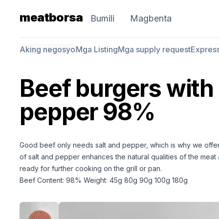
meatborsa
Bumili
Magbenta
Aking negosyo
Mga Listing
Mga supply request
Expres
Beef burgers with 
pepper 98%
Good beef only needs salt and pepper, which is why we offer 
of salt and pepper enhances the natural qualities of the meat
ready for further cooking on the grill or pan.
Beef Content: 98% Weight: 45g 80g 90g 100g 180g