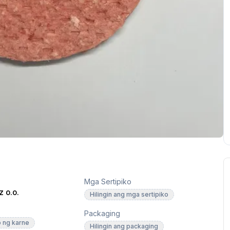
Mga Sertipiko
 o.o.
Hilingin ang mga sertipiko
Packaging
o ng karne
Hilingin ang packaging