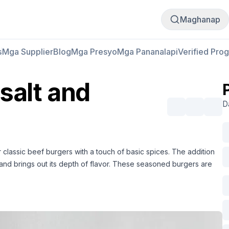
Bumili
Magbenta
Maghanap
s
Mga Supplier
Blog
Mga Presyo
Mga Pananalapi
Verified Pro
salt and
D
classic beef burgers with a touch of basic spices. The addition
 and brings out its depth of flavor. These seasoned burgers are