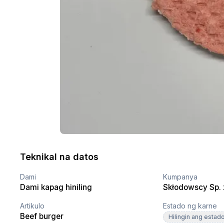
Teknikal na datos
Dami
Kumpanya
Dami kapag hiniling
Skłodowscy Sp. z
Artikulo
Estado ng karne
Beef burger
Hilingin ang estad