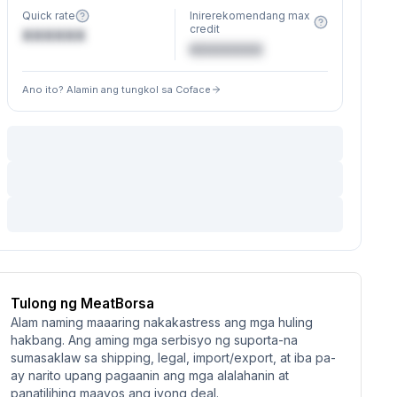
Quick rate
Inirerekomendang max
credit
XXXXXX
€XXXXXX
Ano ito? Alamin ang tungkol sa Coface
Tulong ng MeatBorsa
Alam naming maaaring nakakastress ang mga huling
hakbang. Ang aming mga serbisyo ng suporta-na
sumasaklaw sa shipping, legal, import/export, at iba pa-
ay narito upang pagaanin ang mga alalahanin at
panatilihing maayos ang iyong deal.