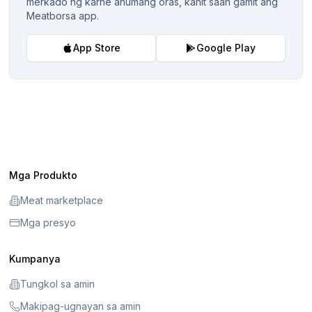
merkado ng karne anumang oras, kahit saan gamit ang
Meatborsa app.
App Store
Google Play
Mga Produkto
Meat marketplace
Mga presyo
Kumpanya
Tungkol sa amin
Makipag-ugnayan sa amin