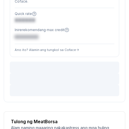
Coface.
Quick rate
XXXXXX
Inirerekomendang max credit
€XXXXXX
Ano ito? Alamin ang tungkol sa Coface
Tulong ng MeatBorsa
Alam naming maaaring nakakastress ang mga huling