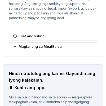
hakbang. Ang aming mga serbisyo ng suporta-na
sumasaklaw sa shipping, legal, import/export, at iba pa-
ay narito upang pagaanin ang mga alalahanin at
panatilihing maayos ang iyong deal.
Iulat ang listing
Magtanong sa MeatBorsa
Hindi natutulog ang karne.
Gayundin ang
iyong kalakalan.
📱
Kunin ang app.
Mula sa bukid hanggang sa telepono — mag-explore,
makipagkalakalan, at kumonekta sa pandaigdigang