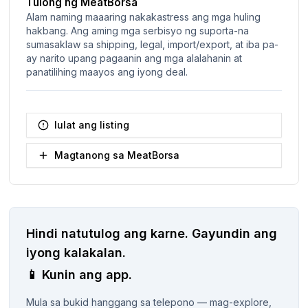
Tulong ng MeatBorsa
Alam naming maaaring nakakastress ang mga huling
hakbang. Ang aming mga serbisyo ng suporta-na
sumasaklaw sa shipping, legal, import/export, at iba pa-
ay narito upang pagaanin ang mga alalahanin at
panatilihing maayos ang iyong deal.
Iulat ang listing
Magtanong sa MeatBorsa
Hindi natutulog ang karne.
Gayundin ang
iyong kalakalan.
📱
Kunin ang app.
Mula sa bukid hanggang sa telepono — mag-explore,