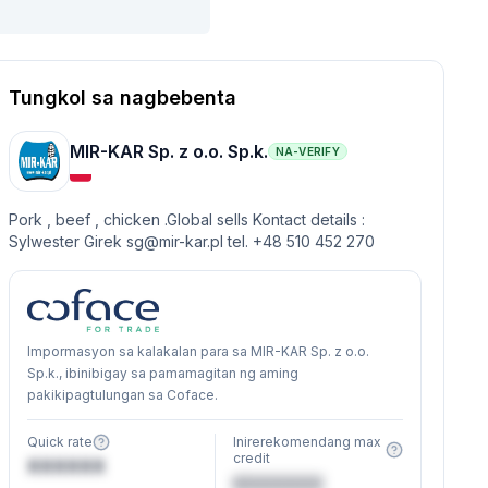
Tungkol sa nagbebenta
MIR-KAR Sp. z o.o. Sp.k.
NA-VERIFY
Pork , beef , chicken .Global sells Kontact details :
Sylwester Girek
sg@mir-kar.pl
tel. +48 510 452 270
Impormasyon sa kalakalan para sa MIR-KAR Sp. z o.o.
Sp.k., ibinibigay sa pamamagitan ng aming
pakikipagtulungan sa Coface.
Quick rate
Inirerekomendang max
credit
XXXXXX
€XXXXXX