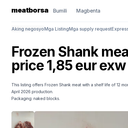
meatborsa
Bumili
Magbenta
Aking negosyo
Mga Listing
Mga supply request
Expres
Frozen Shank meat
price 1,85 eur exw
This listing offers Frozen Shank meat with a shelf life of 12 mo
April 2026 production.
Packaging: naked blocks.