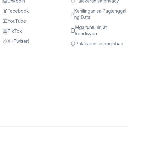
LinkedIn
Patakaran sa privacy
Facebook
Kahilingan sa Pagtanggal
ng Data
YouTube
Mga tuntunin at
TikTok
kondisyon
X (Twitter)
Patakaran sa paglabag