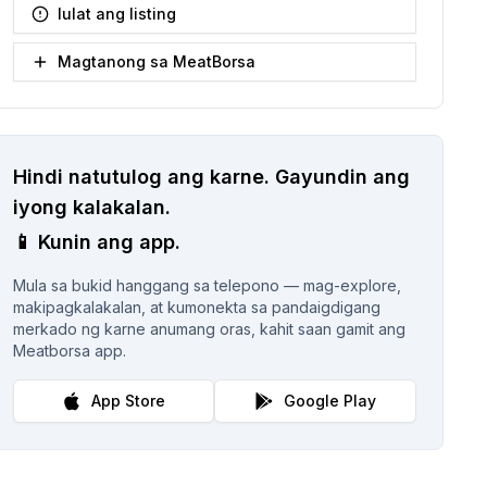
Iulat ang listing
Magtanong sa MeatBorsa
Hindi natutulog ang karne.
Gayundin ang
iyong kalakalan.
📱
Kunin ang app.
Mula sa bukid hanggang sa telepono — mag-explore,
makipagkalakalan, at kumonekta sa pandaigdigang
merkado ng karne anumang oras, kahit saan gamit ang
Meatborsa app.
App Store
Google Play