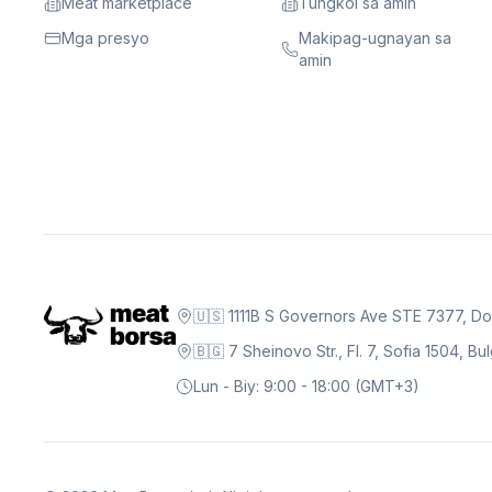
Meat marketplace
Tungkol sa amin
Mga presyo
Makipag-ugnayan sa
amin
🇺🇸 1111B S Governors Ave STE 7377, D
🇧🇬 7 Sheinovo Str., Fl. 7, Sofia 1504, Bu
Lun - Biy: 9:00 - 18:00 (GMT+3)