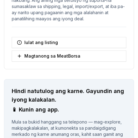
hakbang. Ang aming mga serbisyo ng suporta-na
sumasaklaw sa shipping, legal, import/export, at iba pa-
ay narito upang pagaanin ang mga alalahanin at
panatilihing maayos ang iyong deal.
Iulat ang listing
Magtanong sa MeatBorsa
Hindi natutulog ang karne.
Gayundin ang
iyong kalakalan.
📱
Kunin ang app.
Mula sa bukid hanggang sa telepono — mag-explore,
makipagkalakalan, at kumonekta sa pandaigdigang
merkado ng karne anumang oras, kahit saan gamit ang