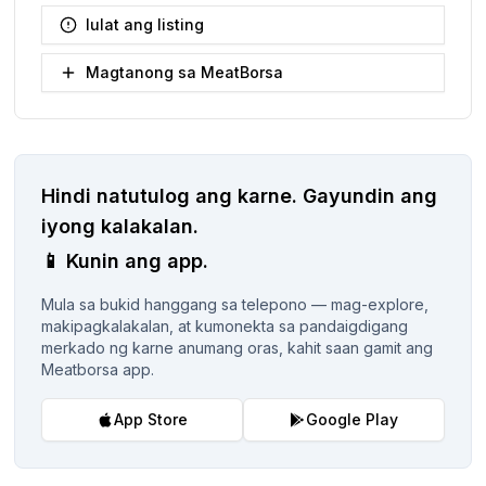
Iulat ang listing
Magtanong sa MeatBorsa
Hindi natutulog ang karne.
Gayundin ang
iyong kalakalan.
📱
Kunin ang app.
Mula sa bukid hanggang sa telepono — mag-explore,
makipagkalakalan, at kumonekta sa pandaigdigang
merkado ng karne anumang oras, kahit saan gamit ang
Meatborsa app.
App Store
Google Play