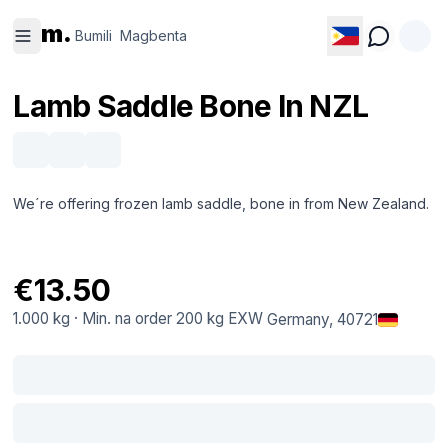
Bumili
Magbenta
m.
Bumili
Magbenta
Lamb Saddle Bone In NZL
We´re offering frozen lamb saddle, bone in from New Zealand.
€13.50
1.000 kg
·
Min. na order
200 kg
EXW
Germany
, 40721