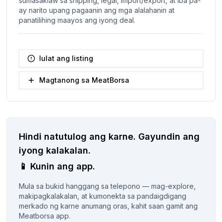
sumasaklaw sa shipping, legal, import/export, at iba pa-
ay narito upang pagaanin ang mga alalahanin at
panatilihing maayos ang iyong deal.
Iulat ang listing
Magtanong sa MeatBorsa
Hindi natutulog ang karne.
Gayundin ang
iyong kalakalan.
📱
Kunin ang app.
Mula sa bukid hanggang sa telepono — mag-explore,
makipagkalakalan, at kumonekta sa pandaigdigang
merkado ng karne anumang oras, kahit saan gamit ang
Meatborsa app.