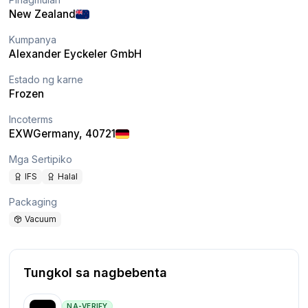
New Zealand
Kumpanya
Alexander Eyckeler GmbH
Estado ng karne
Frozen
Incoterms
EXW
Germany
, 40721
Mga Sertipiko
IFS
Halal
Packaging
Vacuum
Tungkol sa nagbebenta
NA-VERIFY