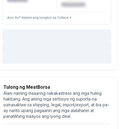
XXXXXX
€XXXXXX
Ano ito? Alamin ang tungkol sa Coface
Tulong ng MeatBorsa
Alam naming maaaring nakakastress ang mga huling
hakbang. Ang aming mga serbisyo ng suporta-na
sumasaklaw sa shipping, legal, import/export, at iba pa-
ay narito upang pagaanin ang mga alalahanin at
panatilihing maayos ang iyong deal.