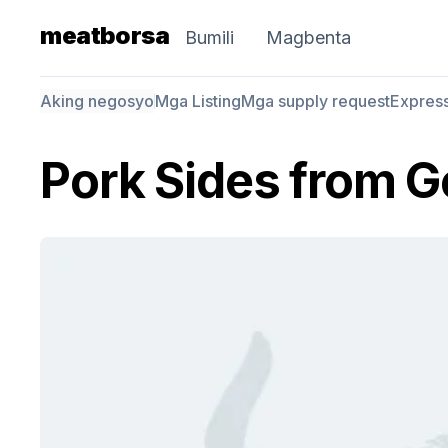
meatborsa
Bumili
Magbenta
Aking negosyo
Mga Listing
Mga supply request
Expres
Pork Sides from 