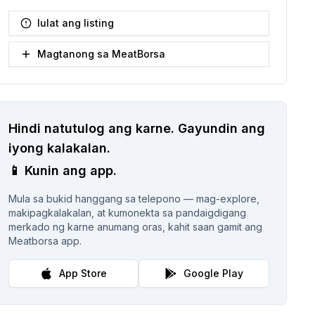
Iulat ang listing
Magtanong sa MeatBorsa
Hindi natutulog ang karne.
Gayundin ang
iyong kalakalan.
📱
Kunin ang app.
Mula sa bukid hanggang sa telepono — mag-explore,
makipagkalakalan, at kumonekta sa pandaigdigang
merkado ng karne anumang oras, kahit saan gamit ang
Meatborsa app.
App Store
Google Play