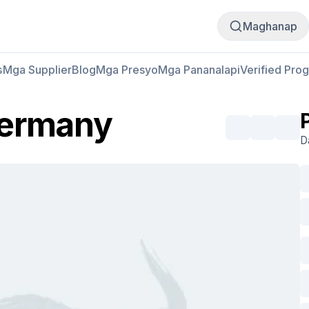
Bumili
Magbenta
Maghanap
s
Mga Supplier
Blog
Mga Presyo
Mga Pananalapi
Verified Pro
Germany
D